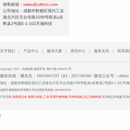
销售邮箱：
sales@cdthzn.com
公司地址：成都市郫都区现代工业
港北片区天台寺路1599号联东u谷
郫县2号园5-1-102天瀚科技
关于我们
|
产品中心
|
解决方案
|
资讯中心
|
服务支持
|
联系我
Copyright ?2012 天瀚智能 版权所有
蜀ICP备19030337号
服务热线：魏先生：18010663593
QQ：2851569366
微信公众号：cdthzn
地址：成都市郫都区现代工业港北片区天台寺路1599号联东u谷郫县2号园5-1-102天
成都
天瀚智能
科技有限公司(全国咨询热线:18010663593)
产品导航:
加固笔记本
,
加固计算机
,
工业/军用平板电脑
,
手持终端机
,
无人控制终端
,军用笔记本电脑,军
技
术
SI标准品
四川管道保温
压力仪表生产厂家
分析仪表生产厂家
双螺杆搓丝机
geek bar
支
持：