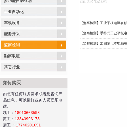
多功能自助终端
工业自动化
车载设备
【监察检测】工业平板电脑在
【监察检测】手持式工业平板
能源开采
【监察检测】加固笔记本电脑
监察检测
勘察取证
其它行业
如何购买
如您有任何服务需求或者想咨询产
品信息，可以拨打业务人员联系电
话:
魏工：
18010663593
黄工
：
13340996178
蒲工
：
17740201691