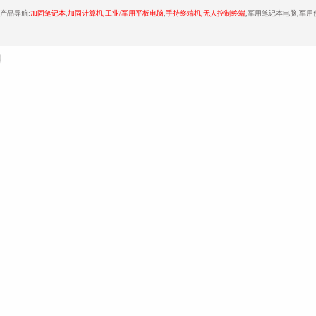
产品导航:
加固笔记本
,
加固计算机
,
工业/军用平板电脑
,
手持终端机
,
无人控制终端
,军用笔记本电脑,军
技
术
展览公司
ATCC细胞库
MSI标准品
四川管道保温
压力仪表生产厂家
分析仪表生产厂
支
持：