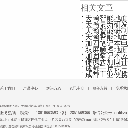
相关文章
天瀚智能地面
天瀚最新研发
天瀚智能研制便
天瀚智能地面
加固笔记本电
双屏触控地面
加固笔记本应
便携式加固计
成都手持式三
成都工业便携
关于我们
|
产品中心
|
解决方案
|
资讯中心
|
服务支持
|
联系我
Copyright ?2012 天瀚智能 版权所有
蜀ICP备19030337号
服务热线：魏先生：18010663593
QQ：2851569366
微信公众号：cdthzn
地址：成都市郫都区现代工业港北片区天台寺路1599号联东u谷郫县2号园5-1-102天
成都
天瀚智能
科技有限公司(全国咨询热线:18010663593)