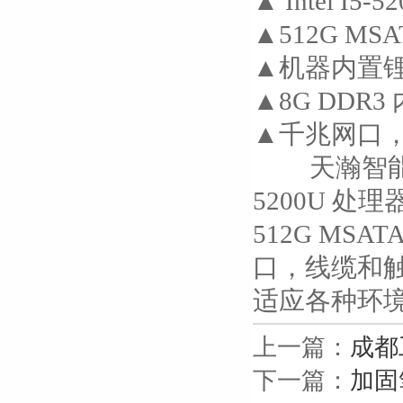
▲ Intel
▲512G MS
▲机器内置锂
▲8G DDR
▲千兆网口
天瀚智能设
5200U 
512G MS
口，线缆和触
适应各种环
上一篇：
成都
下一篇：
加固