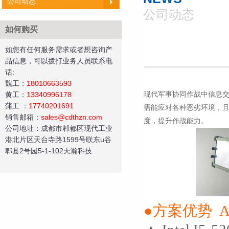
公司动态
公司动态
如何购买
如您有任何服务需求或者想咨询产
品信息，可以拨打业务人员联系电
话:
魏工：
18010663593
现代军事协同作战中信息
黄工
：
13340996178
蒲工
：
17740201691
需能应对各种恶劣环境，
销售邮箱：
sales@cdthzn.com
度，提升作战能力。
公司地址：成都市郫都区现代工业
港北片区天台寺路1599号联东u谷
郫县2号园5-1-102天瀚科技
●方案优势 Adv