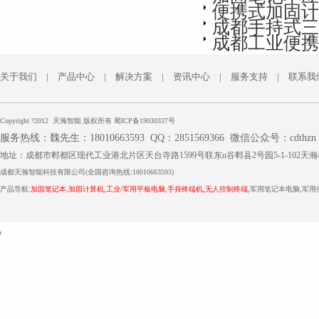
便携式加固计
成都手持式三
成都工业便携
关于我们
|
产品中心
|
解决方案
|
资讯中心
|
服务支持
|
联系我
Copyright ?2012 天瀚智能 版权所有
蜀ICP备19030337号
服务热线：魏先生：18010663593
QQ：2851569366
微信公众号：cdthzn
地址：成都市郫都区现代工业港北片区天台寺路1599号联东u谷郫县2号园5-1-102天
成都
天瀚智能
科技有限公司(全国咨询热线:18010663593)
产品导航:
加固笔记本
,
加固计算机
,
工业/军用平板电脑
,
手持终端机
,
无人控制终端
,军用笔记本电脑,军
技
术
厂家
分析仪表生产厂家
双螺杆搓丝机
geek bar
支
持：