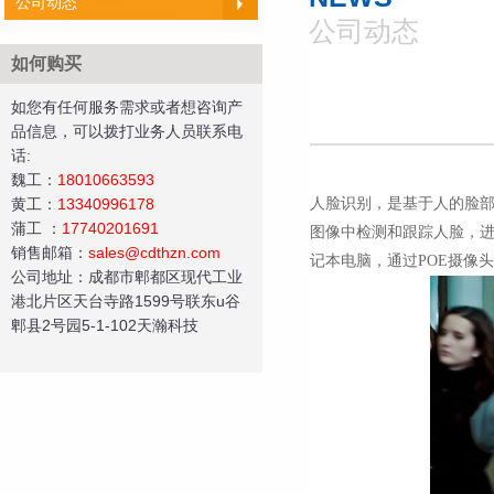
公司动态
公司动态
如何购买
如您有任何服务需求或者想咨询产
品信息，可以拨打业务人员联系电
话:
魏工：
18010663593
人脸识别，是基于人的脸
黄工
：
13340996178
蒲工
：
17740201691
图像中检测和跟踪人脸，
销售邮箱：
sales@cdthzn.com
记本电脑，通过POE摄像
公司地址：成都市郫都区现代工业
港北片区天台寺路1599号联东u谷
郫县2号园5-1-102天瀚科技