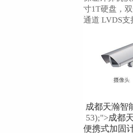
寸1T硬盘，
通道 LVDS
成都天瀚智
53);">
成都
便携式加固