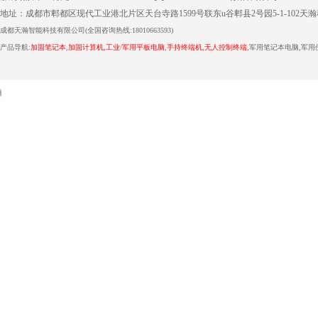
地址：成都市郫都区现代工业港北片区天台寺路1599号联东u谷郫县2号园5-1-102天
成都
天瀚智能
科技有限公司(全国咨询热线:18010663593)
产品导航:
加固笔记本
,
加固计算机
,
工业/军用平板电脑
,
手持终端机
,
无人控制终端
,军用笔记本电脑,军
技
术
MSI标准品
四川管道保温
压力仪表生产厂家
分析仪表生产厂家
双螺杆搓丝机
geek ba
支
持：