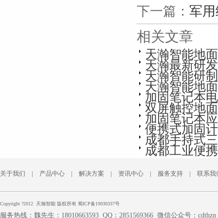
下一篇：
军用
相关文章
天瀚智能地面
天瀚最新研发
天瀚智能研制便
天瀚智能地面
加固笔记本电
双屏触控地面
加固笔记本应
便携式加固计
成都手持式三
成都工业便携
关于我们
|
产品中心
|
解决方案
|
资讯中心
|
服务支持
|
联系我
Copyright ?2012 天瀚智能 版权所有
蜀ICP备19030337号
服务热线：魏先生：18010663593
QQ：2851569366
微信公众号：cdthzn