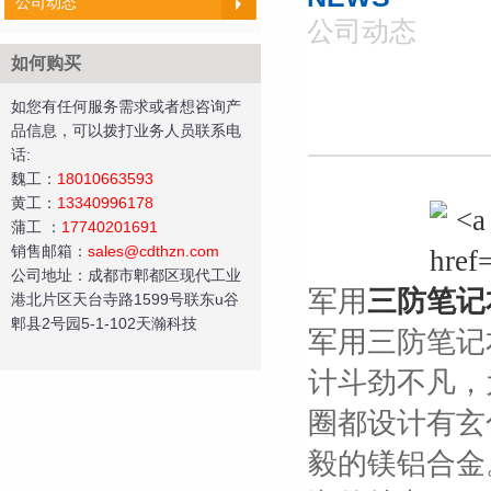
公司动态
公司动态
如何购买
如您有任何服务需求或者想咨询产
品信息，可以拨打业务人员联系电
话:
魏工：
18010663593
黄工
：
13340996178
蒲工
：
17740201691
销售邮箱：
sales@cdthzn.com
公司地址：成都市郫都区现代工业
军用
三防笔记
港北片区天台寺路1599号联东u谷
郫县2号园5-1-102天瀚科技
军用三防笔记本
计斗劲不凡，
圈都设计有玄
毅的镁铝合金